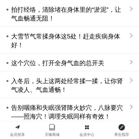
拍打经络，清除堵在身体里的“淤泥”，让
气血畅通无阻！
大雪节气常揉身体这5处！赶走疾病身体
好！
这个穴位，打开全身气血的总开关
入冬后，头上这两处经常揉一揉，让你肾
气凌人、气血通畅！
告别咽痛和失眠强肾降火妙穴，八脉要穴
——照海穴！调理失眠同样有奇效！
四种方法治痤疮（实用穴位治疗百科）
会员登录
天臻商城
会员中心
养生指导