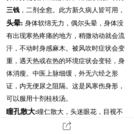
三钱
，二剂全愈。此方新久病人皆可用，
头晕:
身体软绵无力，偶尔头晕，身体没
有出现寒热疼痛的地方，稍微动动就会流
汗，不动时身感麻木。被风吹时症状会变
重，遇天热或在热的环境症状会变轻，身
体消瘦。中医上脉细缓，外无六经之形
证，内无便尿之阻隔。这是
风寒伤身形，
可以服用十剂桂枝汤。
瞳孔散大:
瞳仁散大，头迷眼花，目视不
明。伴有心中郁闷，
稍微动动就会流汗
(新