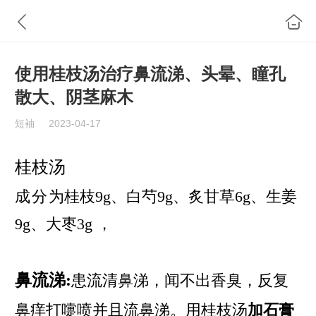
使用桂枝汤治疗鼻流涕、头晕、瞳孔
散大、阴茎麻木
短袖
2023-04-17
桂枝汤
成分
为
桂枝
9g、
白芍
9g、
炙甘草
6g、
生姜
9g、
大枣
3g ，
鼻流涕:
患流清
鼻
涕，闻
不出
香臭，反复
鼻痒打嚏喷并且流鼻涕。用桂枝汤
加石膏